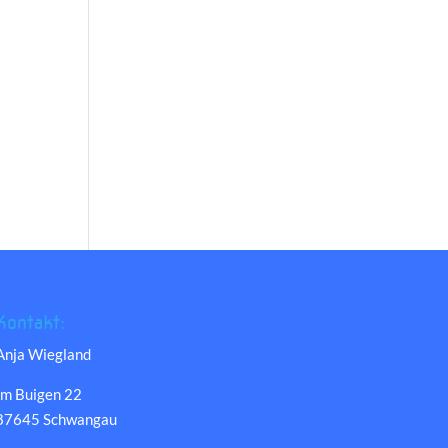
Kontakt:
Anja Wiegland
Im Buigen 22
87645 Schwangau