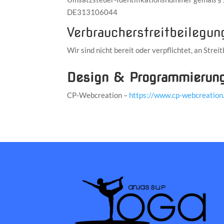
DE313106044
Verbraucher­streit­beilegun
Wir sind nicht bereit oder verpflichtet, an Str
Design & Programmierun
CP-Webcreation –
https://www.cp-webcreation