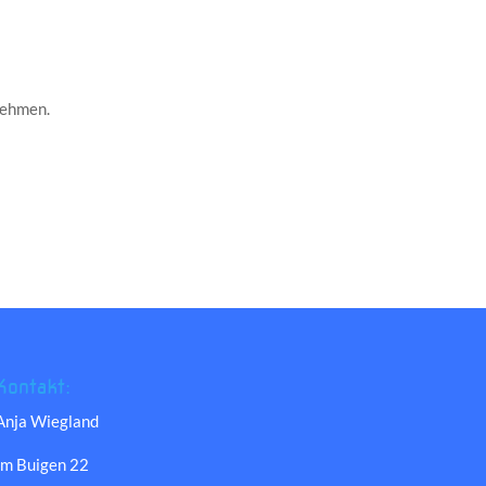
unehmen.
Kontakt:
Anja Wiegland
Im Buigen 22