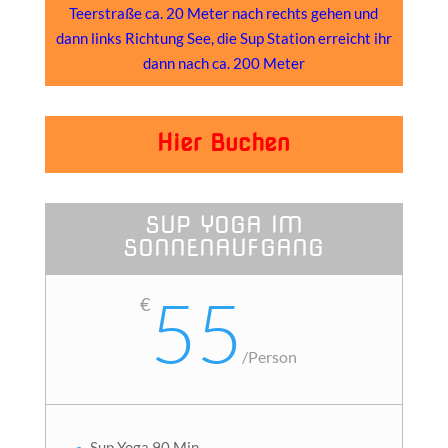
Teerstraße ca. 20 Meter nach rechts gehen und
dann links Richtung See, die Sup Station erreicht ihr
dann nach ca. 200 Meter
Hier Buchen
SUP YOGA IM
SONNENAUFGANG
55
€
/
Person
Sup Yoga 90 Min.