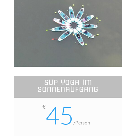
SUP YOGA IM
SONNENAUFGANG
45
€
/
Person