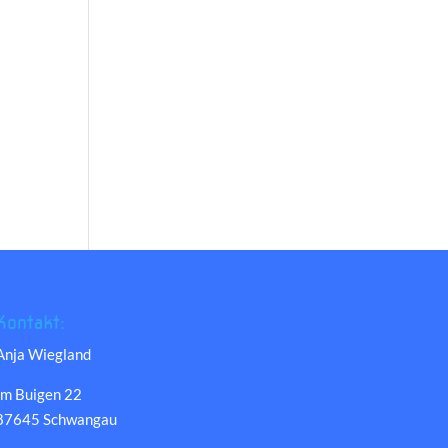
Kontakt:
Anja Wiegland
Im Buigen 22
87645 Schwangau