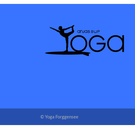
© Yoga Forggensee