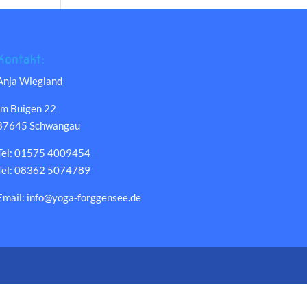
Kontakt:
Anja Wiegland
Im Buigen 22
87645 Schwangau
Tel: 01575 4009454
Tel: 08362 5074789
Email: info@yoga-forggensee.de