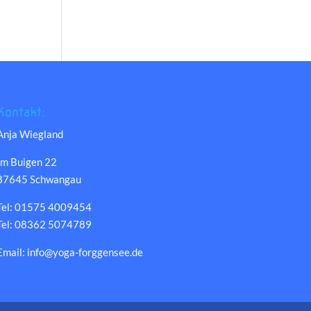
Kontakt:
Anja Wiegland
Im Buigen 22
87645 Schwangau
Tel: 01575 4009454
Tel: 08362 5074789
Email: info@yoga-forggensee.de