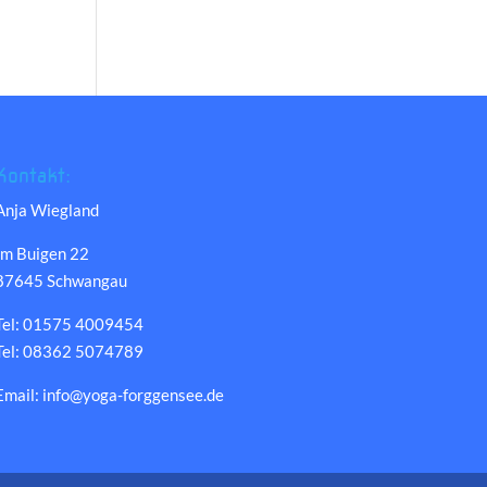
Kontakt:
Anja Wiegland
Im Buigen 22
87645 Schwangau
Tel: 01575 4009454
Tel: 08362 5074789
Email: info@yoga-forggensee.de