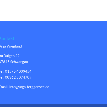
Kontakt:
Anja Wiegland
Im Buigen 22
87645 Schwangau
Tel: 01575 4009454
Tel: 08362 5074789
Email: info@yoga-forggensee.de