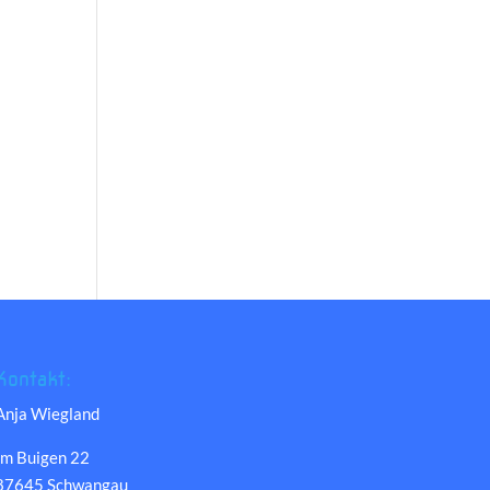
Kontakt:
Anja Wiegland
Im Buigen 22
87645 Schwangau