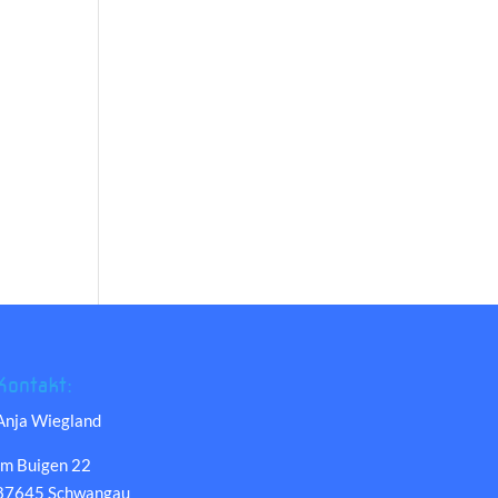
Kontakt:
Anja Wiegland
Im Buigen 22
87645 Schwangau