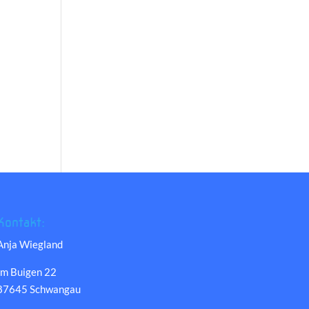
Kontakt:
Anja Wiegland
Im Buigen 22
87645 Schwangau