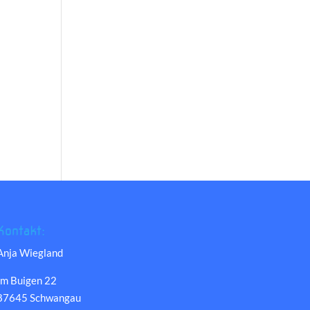
Kontakt:
Anja Wiegland
Im Buigen 22
87645 Schwangau