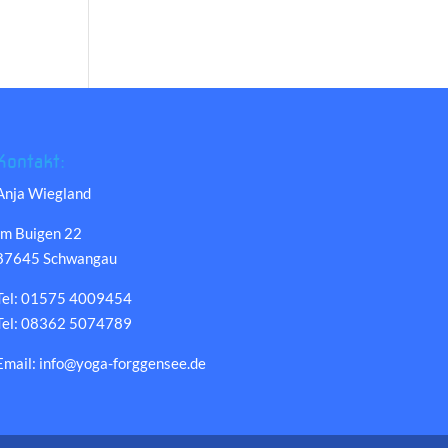
Kontakt:
Anja Wiegland
Im Buigen 22
87645 Schwangau
Tel: 01575 4009454
Tel: 08362 5074789
Email: info@yoga-forggensee.de