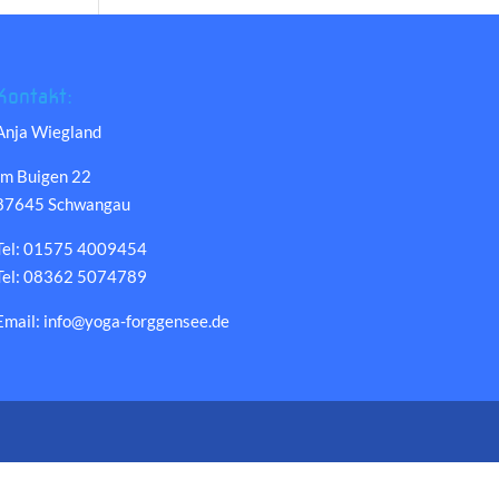
Kontakt:
Anja Wiegland
Im Buigen 22
87645 Schwangau
Tel: 01575 4009454
Tel: 08362 5074789
Email: info@yoga-forggensee.de