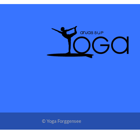
© Yoga Forggensee