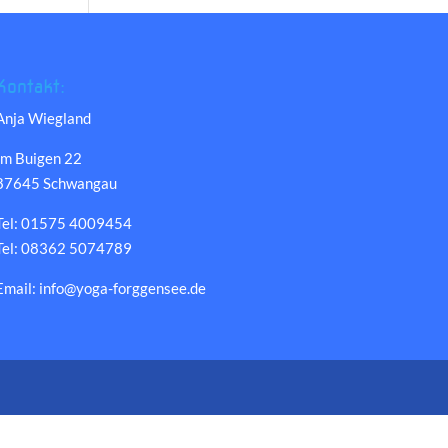
Kontakt:
Anja Wiegland
Im Buigen 22
87645 Schwangau
Tel: 01575 4009454
Tel: 08362 5074789
Email: info@yoga-forggensee.de