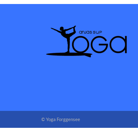
© Yoga Forggensee