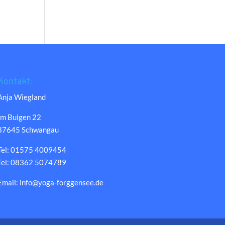
Kontakt:
Anja Wiegland
Im Buigen 22
87645 Schwangau
Tel: 01575 4009454
Tel: 08362 5074789
Email: info@yoga-forggensee.de