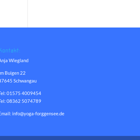
Kontakt:
Anja Wiegland
Im Buigen 22
87645 Schwangau
Tel: 01575 4009454
Tel: 08362 5074789
Email: info@yoga-forggensee.de