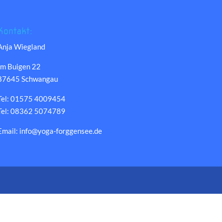
Kontakt:
Anja Wiegland
Im Buigen 22
87645 Schwangau
Tel: 01575 4009454
Tel: 08362 5074789
Email: info@yoga-forggensee.de