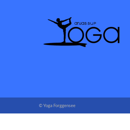
© Yoga Forggensee