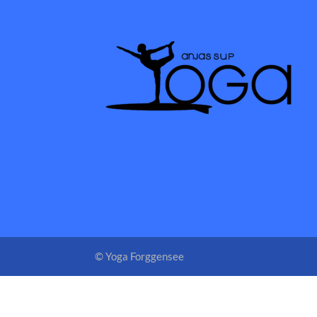
© Yoga Forggensee