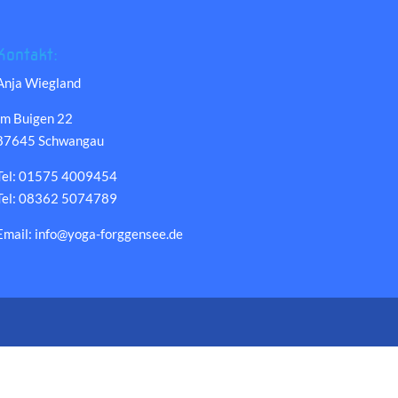
Kontakt:
Anja Wiegland
Im Buigen 22
87645 Schwangau
Tel: 01575 4009454
Tel: 08362 5074789
Email: info@yoga-forggensee.de