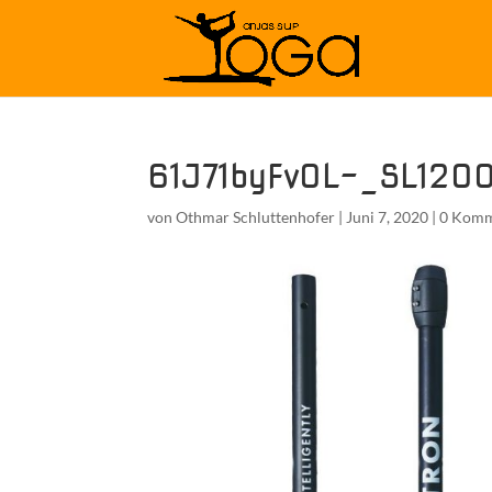
61J71byFvOL-_SL120
von
Othmar Schluttenhofer
|
Juni 7, 2020
|
0 Komm