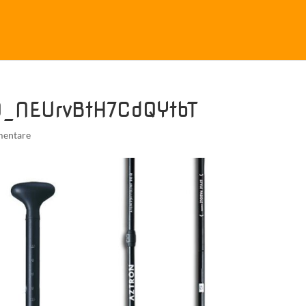
0_NEUrvBtH7CdQYtbT
entare