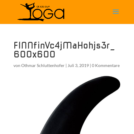
FINNfinVc4jMaHohjs3r_
600x600
von
Othmar Schluttenhofer
|
Juli 3, 2019
|
0 Kommentare