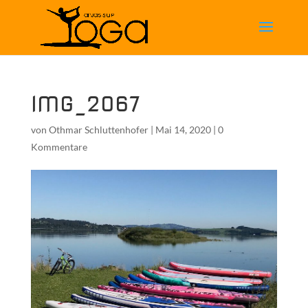
IMG_2067
von
Othmar Schluttenhofer
|
Mai 14, 2020
|
0
Kommentare