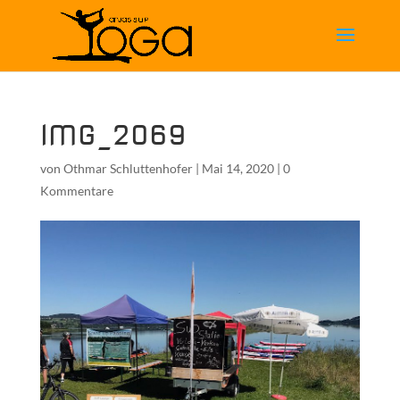
IMG_2069
von
Othmar Schluttenhofer
|
Mai 14, 2020
|
0
Kommentare