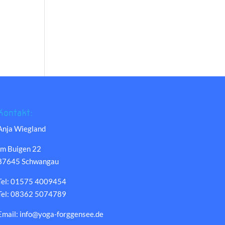
Kontakt:
Anja Wiegland
Im Buigen 22
87645 Schwangau
Tel: 01575 4009454
Tel: 08362 5074789
Email: info@yoga-forggensee.de