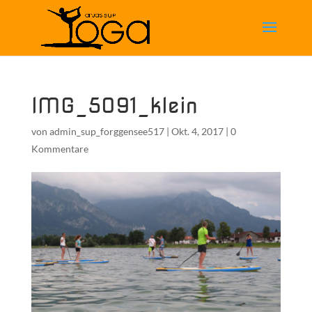
IMG_5091_klein
von
admin_sup_forggensee517
|
Okt. 4, 2017
|
0
Kommentare