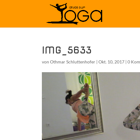
IMG_5633
von
Othmar Schluttenhofer
|
Okt. 10, 2017
|
0 Kom