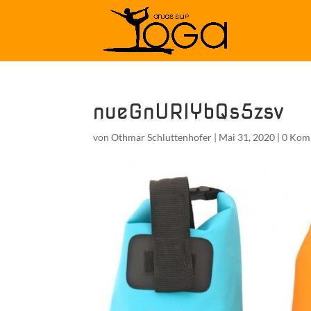
nueGnURlYbQs5zsv
von
Othmar Schluttenhofer
|
Mai 31, 2020
|
0 Kom