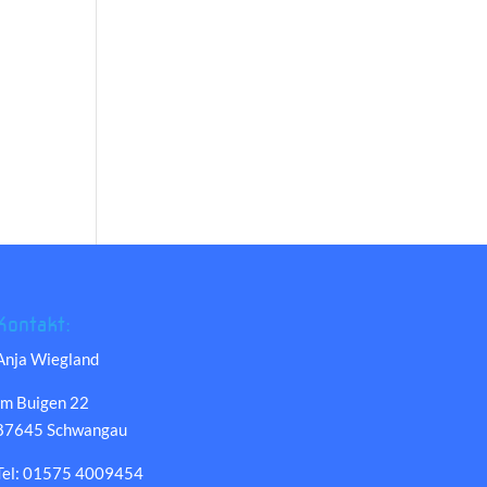
Kontakt:
Anja Wiegland
Im Buigen 22
87645 Schwangau
Tel: 01575 4009454